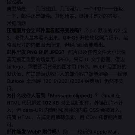
接过期。
典型场景——几张截图、几张照片、一个 PDF——压缩
一下，邮件还是邮件。其他场景，链接才是对的答案。
常见问题
压缩图片会让邮件里看起来变差吗？
Zipic 默认的 Q2 或
3，收件人基本看不出来。Q4–Q5 开始软化照片细节，缩
略图尺寸的内嵌图无所谓，但封面图会能看出。
邮件里发 PNG 还是 JPEG？
照片以及任何文件大小比像
素无损更重要的场景用 JPEG。只有 UI 文字截图、硬边
缘 logo、需要透明背景的图才用 PNG。WebP 是更好的
默认值，前提是确认收件人的邮件客户端能渲染——经典
Outlook 桌面端（2019/2021/2024 经典版）仍然不支
持。
为什么收件人看到「Message clipped」？
Gmail 在
HTML 代码超过
102 KB
时会裁断邮件。外链图片不计
入；但 data-URI 内嵌图和臃肿的内联 CSS 会被算入。
精简 HTML、去掉无用追踪像素、用 CDN 托管图片即
可。
邮件能发 WebP 附件吗？
能——较新的 Apple Mail、