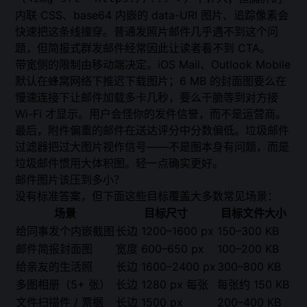
内联 CSS、base64 内嵌的 data-URI 图片、追踪像素会
快速把这条线撞穿。普通发照片邮件几乎遇不到这个问
题，但简报式群发邮件经常因此让读者看不到 CTA。
带宽侧的限制由移动端决定。iOS Mail、Outlook Mobile
默认在蜂窝网络下推迟下载图片；6 MB 的封面图要么在
慢速连接下让邮件加载多卡几秒，要么干脆等到对方接
Wi-Fi 才显示。用户会怪你的发件信誉，而不是运营商。
最后，附件偏重的邮件在送达评分中分数偏低。垃圾邮件
过滤器把过大图片视作信号——不是图本身有问题，而是
垃圾邮件惯用大体积图。轻一点确实更好。
邮件图片该压到多小？
没有标准答案，但下面这些目标覆盖大多数常见场景：
场景
目标尺寸
目标文件大小
给同事发个内嵌截图
长边 1200–1600 px
150–300 KB
邮件简报封面图
宽度 600–650 px
100–200 KB
给亲友的生活照
长边 1600–2400 px
300–800 KB
多图相册（5+ 张）
长边 1280 px 每张
每张约 150 KB
文件扫描件 / 票据
长边 1500 px
200–400 KB