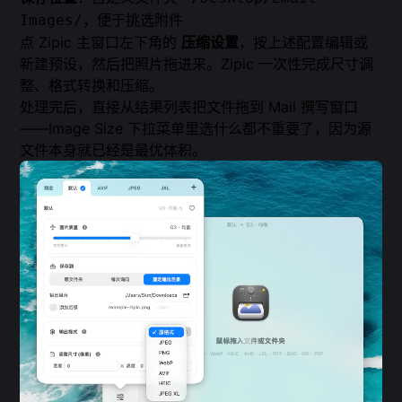
，便于挑选附件
Images/
点 Zipic 主窗口左下角的
压缩设置
，按上述配置编辑或
新建预设，然后把照片拖进来。Zipic 一次性完成尺寸调
整、格式转换和压缩。
处理完后，直接从结果列表把文件拖到 Mail 撰写窗口
——Image Size 下拉菜单里选什么都不重要了，因为源
文件本身就已经是最优体积。