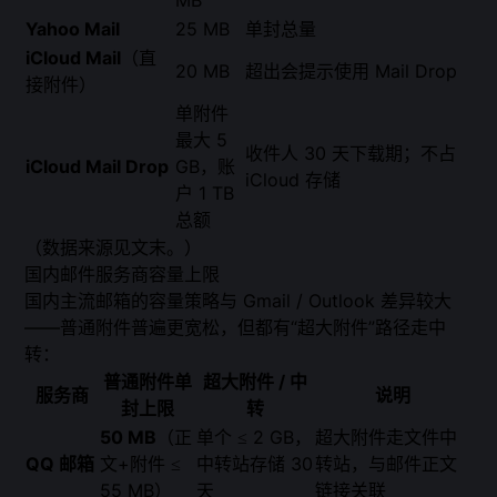
MB
Yahoo Mail
25 MB
单封总量
iCloud Mail
（直
20 MB
超出会提示使用 Mail Drop
接附件）
单附件
最大 5
收件人 30 天下载期；不占
iCloud Mail Drop
GB，账
iCloud 存储
户 1 TB
总额
（数据来源见文末。）
国内邮件服务商容量上限
国内主流邮箱的容量策略与 Gmail / Outlook 差异较大
——普通附件普遍更宽松，但都有“超大附件”路径走中
转：
普通附件单
超大附件 / 中
服务商
说明
封上限
转
50 MB
（正
单个 ≤ 2 GB，
超大附件走文件中
QQ 邮箱
文+附件 ≤
中转站存储 30
转站，与邮件正文
55 MB）
天
链接关联