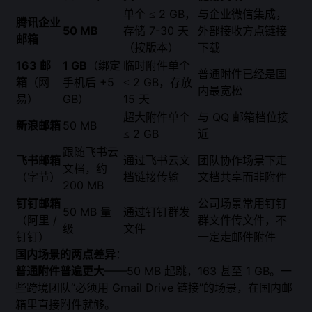
单个 ≤ 2 GB，
与企业微信集成，
腾讯企业
50 MB
存储 7-30 天
外部接收方点链接
邮箱
（按版本）
下载
163 邮
1 GB
（绑定
临时附件单个
普通附件已经是国
箱
（网
手机后 +5
≤ 2 GB，存放
内最宽松
易）
GB）
15 天
超大附件单个
与 QQ 邮箱档位接
新浪邮箱
50 MB
≤ 2 GB
近
跟随飞书云
飞书邮箱
通过飞书云文
团队协作场景下走
文档，约
（字节）
档链接传输
文档共享而非附件
200 MB
钉钉邮箱
公司场景常用钉钉
50 MB 量
通过钉钉群发
（阿里 /
群文件传文件，不
级
文件
钉钉）
一定走邮件附件
国内场景的两点差异
：
普通附件普遍更大
——50 MB 起跳，163 甚至 1 GB。一
些跨境团队“必须用 Gmail Drive 链接”的场景，在国内邮
箱里直接附件就够。