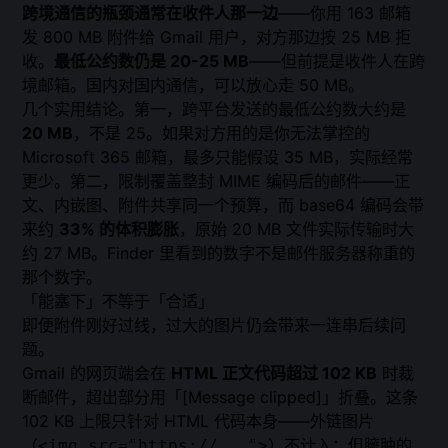
跨境通信的瓶颈通常在收件人那一边
——你用 163 邮箱
发 800 MB 附件给 Gmail 用户，对方那边按 25 MB 拒
收。
最低公约数仍是 20-25 MB
——但前提是收件人在跨
境邮箱。国内对国内通信，可以放心走 50 MB。
几个实用结论。第一，跨平台发送的最低公约数大约是
20 MB
，不是 25。如果对方用的是你无法掌控的
Microsoft 365 邮箱，最多只能假设 35 MB，实际经常
更少。第二，限制覆盖整封 MIME 编码后的邮件——正
文、内嵌图、附件共享同一个预算，而 base64 编码会带
来约
33% 的体积膨胀
，原始 20 MB 文件实际传输时大
约 27 MB。Finder 里看到的数字不是邮件服务器称重的
那个数字。
「能塞下」不等于「合适」
即便附件刚好过线，过大的图片仍会带来一连串后续问
题。
Gmail 的网页端会在
HTML 正文代码超过 102 KB
时裁
断邮件，超出部分用「[Message clipped]」折叠。这条
102 KB 上限只针对 HTML 代码本身——外链图片
（
）不计入；但臃肿的
<img src="https://...">