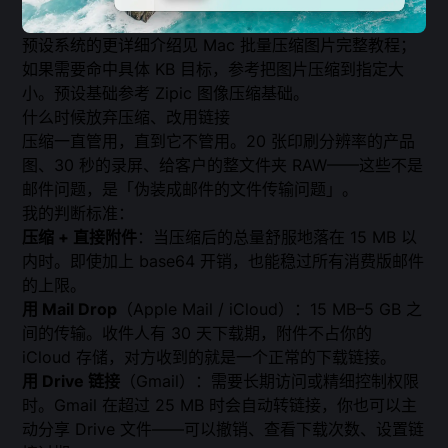
预设系统的更详细介绍见
Mac 批量压缩图片完整教程
；
如果需要命中具体 KB 目标，参考
把图片压缩到指定大
小
。预设基础参考
Zipic 图像压缩基础
。
什么时候放弃压缩、改用链接
压缩一直管用，直到它不管用。20 张印刷分辨率的产品
图、30 秒的录屏、给客户的整文件夹 RAW——这些不是
邮件问题，是「伪装成邮件的文件传输问题」。
我的判断标准：
压缩 + 直接附件
：当压缩后的总量舒服地落在 15 MB 以
内时。即使加上 base64 开销，也能稳过所有消费版邮件
的上限。
用 Mail Drop
（Apple Mail / iCloud）：15 MB–5 GB 之
间的传输。收件人有 30 天下载期，附件不占你的
iCloud 存储，对方收到的就是一个正常的下载链接。
用 Drive 链接
（Gmail）：需要长期访问或精细控制权限
时。Gmail 在超过 25 MB 时会自动转链接，你也可以主
动分享 Drive 文件——可以撤销、查看下载次数、设置链