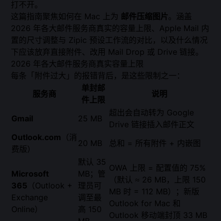
打不开。
这篇指南聚焦如何在 Mac 上为
邮件压缩图片
。涵盖
2026 年各大邮件服务商真实的容量上限、Apple Mail 内
置的尺寸调整与 Zipic 预设工作流的对比，以及什么情况
下应该放弃直接附件、改用 Mail Drop 或 Drive 链接。
2026 年各大邮件服务商真实容量上限
每条「附件过大」的报错背后，是这些限制之一：
单封邮
服务商
说明
件上限
超出会自动转为 Google
Gmail
25 MB
Drive 链接插入邮件正文
Outlook.com
（消
20 MB
总和 = 所有附件 + 内嵌图
费版）
默认 35
OWA 上限 = 配置值的 75%
Microsoft
MB；管
（默认 ≈ 26 MB，上限 150
365
（Outlook +
理员可
MB 时 = 112 MB）；新版
Exchange
调至最
Outlook for Mac 和
Online）
高 150
Outlook 移动端封顶 33 MB