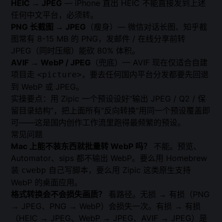
HEIC → JPEG
— iPhone 直出 HEIC 不能直接发到上述
任何中文平台，必须转。
PNG 长截图 → JPEG
（瘦身）— 微信对话长图、知乎截
图常有 8-15 MB 的 PNG，发邮件 / 在线分享前转
JPEG（同时压缩）能砍 80% 体积。
AVIF → WebP / JPEG
（兜底）— AVIF 现在仅适合自建
项目走
，要去任何国内平台分发都要先回退
<picture>
到 WebP 或 JPEG。
实操要点：用 Zipic 一个预设设好“输出 JPEG / Q2 / 保
留目录结构”，把上面所有“反向转换”用同一个预设覆盖即
可——这是国内创作工作流里跑得最频繁的预设。
常见问题
Mac 上能不装东西就批量转 WebP 吗？
不能。预览、
Automator、sips 都不输出 WebP。要么用 Homebrew
装
自己写脚本，要么用 Zipic 这类原生支持
cwebp
WebP 的桌面应用。
格式转换会不会损失画质？
看路径。无损 → 有损（PNG
→ JPEG、PNG → WebP）会损失一次。有损 → 有损
（HEIC → JPEG、WebP → JPEG、AVIF → JPEG）是