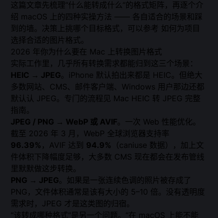
这篇文章先梳理“什么能转成什么”的格式矩阵，再逐个介
绍 macOS 上的四种实操方法 —— 各自适合的场景和踩
到的墙。决策上挑哪个目标格式，可以参考
如何为项目
选择合适的图片格式
。
2026 年你为什么要在 Mac 上转换图片格式
实际工作里，几乎所有转换需求都能归到这三个场景：
HEIC → JPEG
。iPhone 默认拍出来都是 HEIC。但绝大
多数网站、CMS、邮件客户端、Windows 用户那边还都
默认认 JPEG。专门的流程见
Mac HEIC 转 JPEG 完整
指南
。
JPEG / PNG → WebP 或 AVIF
。一次 Web 性能优化。
截至 2026 年 3 月，WebP 全球浏览器支持率
96.39%
，AVIF 达到
94.9%
（caniuse 数据），加上文
件体积下降幅度足够，大多数 CMS 现在都会在发布管线
里默默做这步转换。
PNG → JPEG
。如果是一张连续色调的照片被存成了
PNG，文件体积通常是该有大小的 5–10 倍。没有透明度
需求时，JPEG 才是这类图的归宿。
“该转成哪种格式”是另一个问题。“在 macOS 上能不能