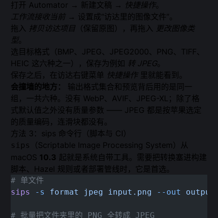
打开 Automator → 新建文稿 →
快捷操作
。
工作流接收当前
→ 设置成“访达里的图像文件”。
拖入
拷贝访达项目
（保留原图），再拖入
更改图像类
型
。
选目标格式（BMP、JPEG、JPEG2000、PNG、TIFF、
HEIC 这六种之一），保存为例如
转 JPEG
。
保存之后，在访达右键菜单
快捷操作
里就能看到。
会撞墙的地方：
输出格式集合和预览背后用的是同一
组，一共六种。没有 WebP、AVIF、JPEG-XL；除了格
式默认值之外没有质量参数 —— JPEG 都是按苹果选定
的质量编码，连滑块都没有。
方法 3：sips 命令行（脚本与 CI）
（Scriptable Image Processing System）从
sips
macOS
10.3
起就是系统自带工具。需要把转换塞进构建
脚本、Hazel 规则或者部署管线时，它是首选。
# 单文件
sips
 -s
 format
 jpeg
 input.png
 --out
 output
# 批量把文件夹里的 PNG 全转成 JPEG