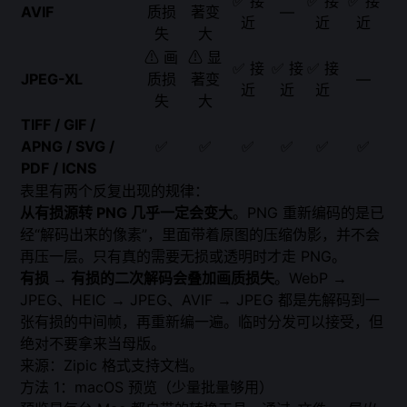
✅ 接
✅ 接
✅ 接
AVIF
质损
著变
—
近
近
近
失
大
⚠ 画
⚠ 显
✅ 接
✅ 接
✅ 接
JPEG-XL
质损
著变
—
近
近
近
失
大
TIFF / GIF /
APNG / SVG /
✅
✅
✅
✅
✅
✅
PDF / ICNS
表里有两个反复出现的规律：
从有损源转 PNG 几乎一定会变大
。PNG 重新编码的是已
经“解码出来的像素”，里面带着原图的压缩伪影，并不会
再压一层。只有真的需要无损或透明时才走 PNG。
有损 → 有损的二次解码会叠加画质损失
。WebP →
JPEG、HEIC → JPEG、AVIF → JPEG 都是先解码到一
张有损的中间帧，再重新编一遍。临时分发可以接受，但
绝对不要拿来当母版。
来源：
Zipic 格式支持文档
。
方法 1：macOS 预览（少量批量够用）