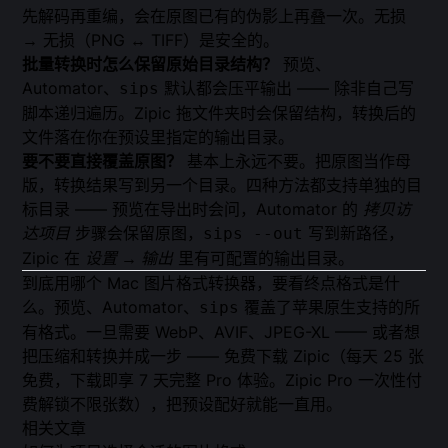
先解码再重编，会在原图已有的伪影上再叠一次。无损
→ 无损（PNG ↔ TIFF）是安全的。
批量转换时怎么保留原始目录结构？
预览、
Automator、
默认都会压平输出 —— 除非自己写
sips
脚本递归遍历。Zipic 拖文件夹时会保留结构，转换后的
文件落在你在预设里指定的输出目录。
要不要直接覆盖原图？
基本上永远不要。把原图当作母
版，转换结果写到另一个目录。四种方法都支持单独的目
标目录 —— 预览在导出时会问，Automator 的
拷贝访
达项目
步骤会保留原图，
写到新路径，
sips --out
Zipic 在
设置 → 输出
里有可配置的输出目录。
到底用哪个 Mac 图片格式转换器，要看终点格式是什
么。预览、Automator、
覆盖了苹果原生支持的所
sips
有格式。一旦需要 WebP、AVIF、JPEG-XL —— 或者想
把压缩和转换并成一步 ——
免费下载 Zipic
（每天 25 张
免费，下载即享 7 天完整 Pro 体验。
Zipic Pro
一次性付
费解锁不限张数），把预设配好就能一直用。
相关文章