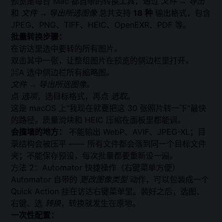
预览是每台 Mac 都自带的转换工具，通过
文件 → 导出
和
文件 → 导出所选图像
总共支持
18 种
输出格式，包含
JPEG、PNG、TIFF、HEIC、OpenEXR、PDF 等。
批量转换步骤：
在访达里选中要转的所有图片。
双击其中一张，让整组图片在预览的侧边栏里打开。
⌘A 选中侧边栏所有缩略图。
文件 → 导出所选图像
。
点
选项
，选目标格式，再点
选取
。
这是 macOS 上“我现在就要把这 30 张照片转一下”最快
的路径。质量滑块和 HEIC 压缩在面板里都能调。
会撞墙的地方：
不能输出 WebP、AVIF、JPEG-XL；目
录结构会被压平 —— 所有文件都会落到同一个目标文件
夹；不能保存预设，每次批量都要重新设一遍。
方法 2：Automator 快捷操作（右键菜单方便）
Automator 自带的
更改图像类型
动作，可以包装成一个
Quick Action 挂在访达右键菜单里。装好之后，选图、
右键、选
转换
，转换就发生在原地。
一次性配置：