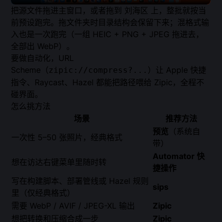
把源文件拖进主窗口，或者拖到
刘海区
上，整批就按当
前预设跑完。拖文件夹时目录结构会保留下来；混格式输
入也是一次跑完（一组 HEIC + PNG + JPEG 拖进去，
全部出 WebP）。
要做自动化，
URL
Scheme
（
）让 Apple 快捷
zipic://compress?...
指令、Raycast、Hazel 都能把路径喂给 Zipic，全程不
碰界面。
怎么挑方法
场景
推荐方法
预览
（系统自
一次性 5–50 张照片，经典格式
带）
Automator 快
想在访达右键菜单里随时转
捷操作
写在构建脚本、部署管线或 Hazel 规则
sips
里（仅经典格式）
需要 WebP / AVIF / JPEG-XL 输出
Zipic
想把转换和压缩合成一步
Zipic