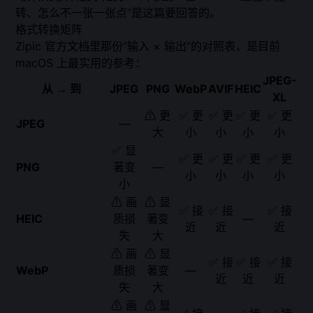
转、怎么不一张一张点”是这篇要回答的。
格式转换矩阵
Zipic 官方文档里那份“输入 × 输出”的对照表，是目前
macOS 上最实用的参考：
JPEG-
从 → 到
JPEG
PNG
WebP
AVIF
HEIC
XL
⚠ 更
✅ 更
✅ 更
✅ 更
✅ 更
JPEG
—
大
小
小
小
小
✅ 显
✅ 更
✅ 更
✅ 更
✅ 更
PNG
著变
—
小
小
小
小
小
⚠ 画
⚠ 显
✅ 接
✅ 接
✅ 接
HEIC
质损
著变
—
近
近
近
失
大
⚠ 画
⚠ 显
✅ 接
✅ 接
✅ 接
WebP
质损
著变
—
近
近
近
失
大
⚠ 画
⚠ 显