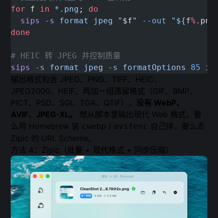
for
 f 
in
 *.png
; 
do
  sips
 -s
 format
 jpeg
 "
$f
"
 --out
 "${
f
%
.
png
done
# HEIC 转 JPEG 并控制质量
sips
 -s
 format
 jpeg
 -s
 formatOptions
 85
 in
输出格式包含 JPEG、PNG、TIFF、HEIC、
JPEG2000、HEIF，再加一组遗留格式（GIF、BMP、
PICT、PSD、SGI、TGA、QTIF）。
没有 WebP、
AVIF、JPEG-XL。
想从脚本里输出现代 Web 格式，要
么用 Homebrew 装
/
自己拼，要么走
cwebp
avifenc
Zipic 的 URL Scheme。
方法 4：Zipic（批量 + 现代格式 + 同步压缩）