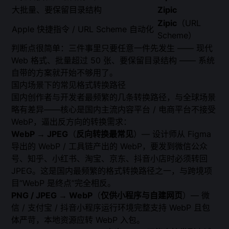
大批量、要保留目录结构
Zipic
Zipic
（URL
Apple 快捷指令 / URL Scheme 自动化
Scheme）
判断点很简单：三件事里只要任意一件先发生 —— 现代
Web 格式、批量超过 50 张、要保留目录结构 —— 系统
自带的方案就开始不够用了。
国内场景下的常见格式转换路径
国内创作者与开发者最频繁的几条转换路径，与全球场景
略有差异——核心是国内主流内容平台 / 电商平台不接受
WebP，逼出反方向的转换需求：
WebP → JPEG
（
反向转换最常见
）— 设计师从 Figma
导出的 WebP / 工具链产出的 WebP，要发到微信公众
号、知乎、小红书、淘宝、京东、抖音小店时必须转回
JPEG。这是国内最频繁的格式转换路径之一，与跨境项
目“WebP 是终点”完全相反。
PNG / JPEG → WebP
（
仅供小程序与自建网页
）— 微
信 / 支付宝 / 抖音小程序运行环境完整支持 WebP 且包
体严苛，本地资源应转 WebP 入包。