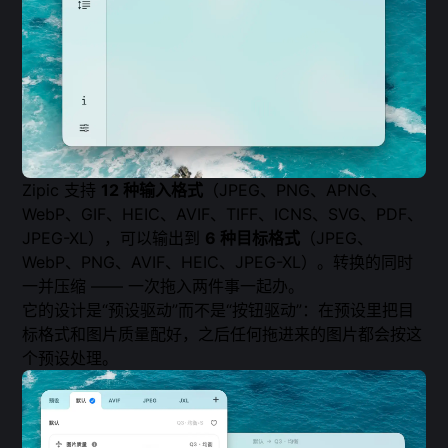
Zipic 支持
12 种输入格式
（JPEG、PNG、APNG、
WebP、GIF、HEIC、AVIF、TIFF、ICNS、SVG、PDF、
JPEG-XL），可以输出到
6 种目标格式
（JPEG、
WebP、PNG、AVIF、HEIC、JPEG-XL）。转换的同时
一并压缩 —— 一次拖入两件事一起办。
它的设计是“预设驱动”而不是“按钮驱动”：在预设里把目
标格式和图片质量配好，之后任何拖进来的图片都会按这
个预设处理。