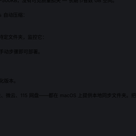
0-500KB，没有可见质量损失 — 长期节省数 GB 空间。
自动压缩：
s
出资源到特定文件夹，监控它：
需手动步骤即可部署。
优化版本。
云
、
微云
、115 网盘——都在 macOS 上提供本地同步文件夹。