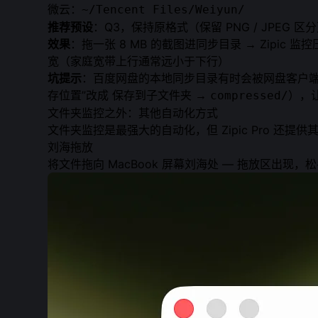
微云：
~/Tencent Files/Weiyun/
推荐预设
：Q3，保持原格式（保留 PNG / JPEG
效果
：拖一张 8 MB 的截图进同步目录 → Zipi
宽（家庭宽带上行通常远小于下行）
坑提示
：百度网盘的本地同步目录有时会被网盘客户端“
存位置”改成
→
），
保存到子文件夹
compressed/
文件夹监控之外：其他自动化方式
文件夹监控是最强大的自动化，但 Zipic Pro 还提供
刘海拖放
将文件拖向 MacBook 屏幕刘海处 — 拖放区出现，