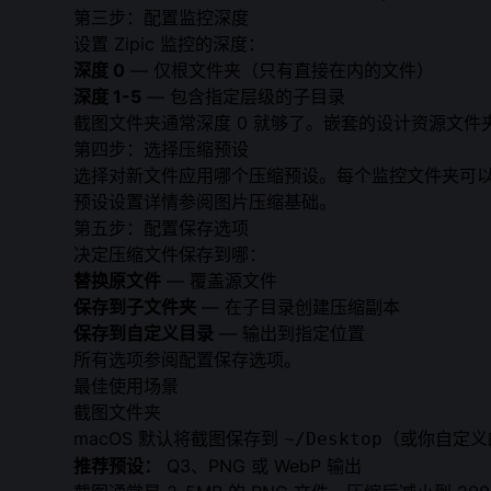
第三步：配置监控深度
设置 Zipic 监控的深度：
深度 0
— 仅根文件夹（只有直接在内的文件）
深度 1-5
— 包含指定层级的子目录
截图文件夹通常深度 0 就够了。嵌套的设计资源文件夹
第四步：选择压缩预设
选择对新文件应用哪个压缩预设。每个监控文件夹可以用不同
预设设置详情参阅
图片压缩基础
。
第五步：配置保存选项
决定压缩文件保存到哪：
替换原文件
— 覆盖源文件
保存到子文件夹
— 在子目录创建压缩副本
保存到自定义目录
— 输出到指定位置
所有选项参阅
配置保存选项
。
最佳使用场景
截图文件夹
macOS 默认将截图保存到
（或你自定义
~/Desktop
推荐预设：
Q3、PNG 或 WebP 输出