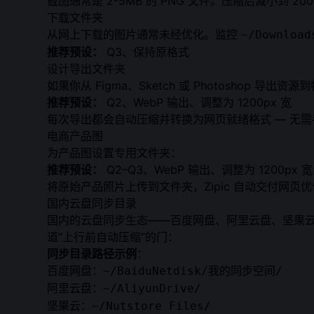
截图通常是 2-5MB 的 PNG 文件。压缩后减小到 20
下载文件夹
从网上下载的图片通常未经优化。监控
~/Download
推荐预设：
Q3、保持原格式
设计导出文件夹
如果你从 Figma、Sketch 或 Photoshop 导
推荐预设：
Q2、WebP 输出、调整为 1200px 宽
每次导出都会自动压缩并转换为网页就绪格式 — 无
电商产品图
为产品图设置专用文件夹：
推荐预设：
Q2–Q3、WebP 输出、调整为 1200px 宽
将原始产品照片上传到文件夹，Zipic 自动交付网页
国内云盘同步目录
国内的云盘同步生态——
百度网盘
、
阿里云盘
、
坚果
道“上行前自动压缩”的门：
同步目录路径示例
：
百度网盘：
~/BaiduNetdisk/我的同步空间/
阿里云盘：
~/AliyunDrive/
坚果云：
~/Nutstore Files/