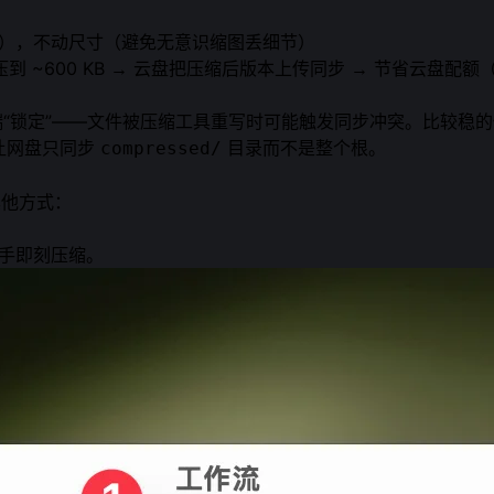
 区分），不动尺寸（避免无意识缩图丢细节）
c 监控压到 ~600 KB → 云盘把压缩后版本上传同步 → 节省
锁定”——文件被压缩工具重写时可能触发同步冲突。比较稳的做法
让网盘只同步
目录而不是整个根。
compressed/
其他方式：
松手即刻压缩。